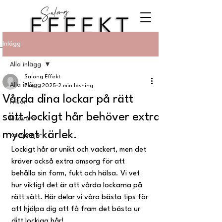
Inlägg
Alla inlägg
Salong Effekt
Alla inlägg
7 apr. 2025
2 min läsning
Vårda dina lockar på rätt
Frisör
sätt-lockigt hår behöver extra
Hudvård
mycket kärlek.
Kampanjer
Lockigt hår är unikt och vackert, men det 
kräver också extra omsorg för att 
behålla sin form, fukt och hälsa. Vi vet 
hur viktigt det är att vårda lockarna på 
rätt sätt. Här delar vi våra bästa tips för 
att hjälpa dig att få fram det bästa ur 
ditt lockiga hår!