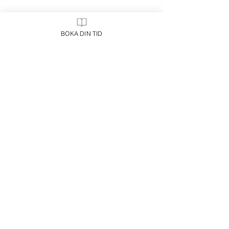
BOKA DIN TID
Frisör
Visa alla
Senaste inlägg