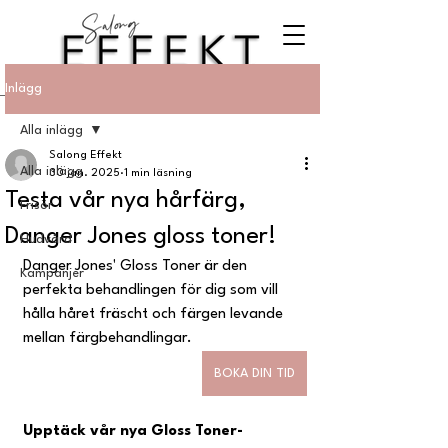
Inlägg
Alla inlägg
Salong Effekt
Alla inlägg
30 jan. 2025
1 min läsning
Testa vår nya hårfärg,
Frisör
Danger Jones gloss toner!
Hudvård
Danger Jones' Gloss Toner är den 
Kampanjer
perfekta behandlingen för dig som vill 
hålla håret fräscht och färgen levande 
mellan färgbehandlingar.
BOKA DIN TID
Upptäck vår nya Gloss Toner-