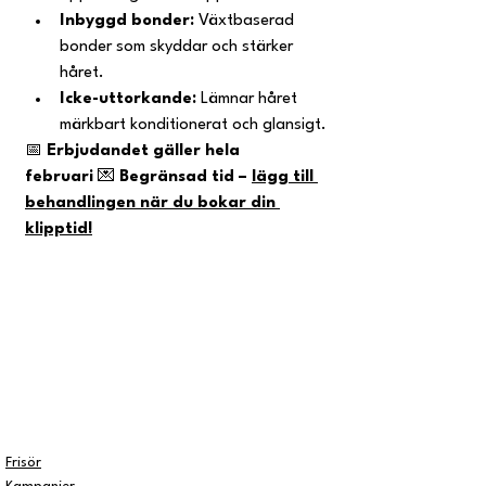
Inbyggd bonder:
 Växtbaserad 
bonder som skyddar och stärker 
håret.
Icke-uttorkande:
 Lämnar håret 
märkbart konditionerat och glansigt.
📅
 Erbjudandet gäller hela 
februari
 💌
 Begränsad tid – 
lägg till 
behandlingen när du bokar din 
klipptid!
Frisör